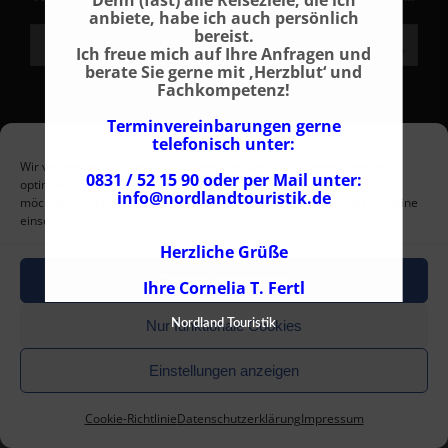
Denn (fast) alle Reiseziele, die ich
anbiete, habe ich auch persönlich
bereist.
Search:
Ich freue mich auf Ihre Anfragen und
berate Sie gerne mit ‚Herzblut‘ und
Fachkompetenz!
Terminvereinbarungen gerne
NPT Norway ProTravel GmbH 2004 - 2026 |
Leografix - Grafik
telefonisch unter:
+ Webdesign
Wir verwenden Cookies, um unsere Website und unseren Service zu
0831 / 52 15 90 oder per Mail unter:
optimieren. Hier können Sie auswählen, welche Cookies Sie zulassen
Impressum - AGB - Datenschutz - Cookie-Richtlinie
info@nordlandtouristik.de
möchten. Sie können diese Auswahl jederzeit unter der Cookie-Richtline
Rufen Sie uns an !
Tel. +49 (0) 831/52159-0
einsehen und abändern.
Herzliche Grüße
Cookies akzeptieren
Ihre Cornelia T. Fertl
Nur funktionale Cookies
Nordland Touristik
Einstellungen anzeigen
Cookie-Richtlinie
Datenschutzerklärung
Impressum