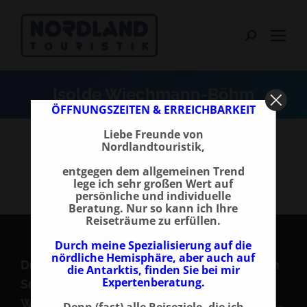
Search:
Isolde Wiechmann-Böhm
ÖFFNUNGSZEITEN & ERREICHBARKEIT
Liebe Freunde von
Nordlandtouristik,
entgegen dem allgemeinen Trend
lege ich sehr großen Wert auf
persönliche und individuelle
Beratung. Nur so kann ich Ihre
Reiseträume zu erfüllen.
Durch meine Spezialisierung auf die
nördliche Hemisphäre, aber auch auf
Durchsuchen Sie unsere Reisen nach einem
die Antarktis, finden Sie bei mir
Expertenberatung.
Suchbegriff! z. B. Nordlichter, Silvester,
Weihnachten, Schiffsreisen, Snowmobil etc…