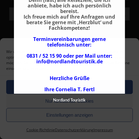
Denn (fast) alle Reiseziele, die ich
anbiete, habe ich auch persönlich
bereist.
Search:
Ich freue mich auf Ihre Anfragen und
berate Sie gerne mit ‚Herzblut‘ und
Fachkompetenz!
Terminvereinbarungen gerne
NPT Norway ProTravel GmbH 2004 - 2026 |
Leografix - Grafik
telefonisch unter:
+ Webdesign
Wir verwenden Cookies, um unsere Website und unseren Service zu
0831 / 52 15 90 oder per Mail unter:
optimieren. Hier können Sie auswählen, welche Cookies Sie zulassen
Impressum - AGB - Datenschutz - Cookie-Richtlinie
info@nordlandtouristik.de
möchten. Sie können diese Auswahl jederzeit unter der Cookie-Richtline
Rufen Sie uns an !
Tel. +49 (0) 831/52159-0
einsehen und abändern.
Herzliche Grüße
Cookies akzeptieren
Ihre Cornelia T. Fertl
Nur funktionale Cookies
Nordland Touristik
Einstellungen anzeigen
Cookie-Richtlinie
Datenschutzerklärung
Impressum