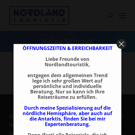
Search:
Helga Schmidt
ÖFFNUNGSZEITEN & ERREICHBARKEIT
Liebe Freunde von
Nordlandtouristik,
entgegen dem allgemeinen Trend
lege ich sehr großen Wert auf
persönliche und individuelle
Beratung. Nur so kann ich Ihre
Reiseträume zu erfüllen.
Durch meine Spezialisierung auf die
nördliche Hemisphäre, aber auch auf
Durchsuchen Sie unsere Reisen nach einem
die Antarktis, finden Sie bei mir
Expertenberatung.
Suchbegriff! z. B. Nordlichter, Silvester,
Weihnachten, Schiffsreisen, Snowmobil etc…