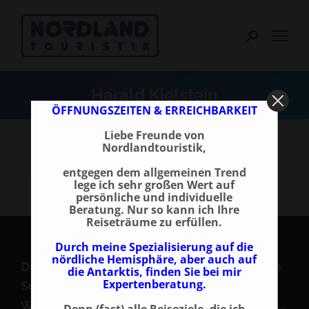
Search:
Harald Kielstein
ÖFFNUNGSZEITEN & ERREICHBARKEIT
Liebe Freunde von
Nordlandtouristik,
entgegen dem allgemeinen Trend
lege ich sehr großen Wert auf
persönliche und individuelle
Beratung. Nur so kann ich Ihre
Reiseträume zu erfüllen.
Durch meine Spezialisierung auf die
nördliche Hemisphäre, aber auch auf
Durchsuchen Sie unsere Reisen nach einem
die Antarktis, finden Sie bei mir
Expertenberatung.
Suchbegriff! z. B. Nordlichter, Silvester,
Weihnachten, Schiffsreisen, Snowmobil etc…