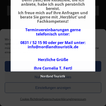
Denn (fast) alle Reiseziele, die ich
anbiete, habe ich auch persönlich
bereist.
Search:
Ich freue mich auf Ihre Anfragen und
berate Sie gerne mit ‚Herzblut‘ und
Fachkompetenz!
Terminvereinbarungen gerne
NPT Norway ProTravel GmbH 2004 - 2026 |
Leografix - Grafik
telefonisch unter:
+ Webdesign
Wir verwenden Cookies, um unsere Website und unseren Service zu
0831 / 52 15 90 oder per Mail unter:
optimieren. Hier können Sie auswählen, welche Cookies Sie zulassen
Impressum - AGB - Datenschutz - Cookie-Richtlinie
info@nordlandtouristik.de
möchten. Sie können diese Auswahl jederzeit unter der Cookie-Richtline
Rufen Sie uns an !
Tel. +49 (0) 831/52159-0
einsehen und abändern.
Herzliche Grüße
Cookies akzeptieren
Ihre Cornelia T. Fertl
Nur funktionale Cookies
Nordland Touristik
Einstellungen anzeigen
Cookie-Richtlinie
Datenschutzerklärung
Impressum